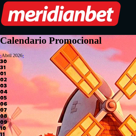
Calendario Promocional
‹
Abril
2026
›
30
31
01
02
03
04
05
06
07
08
09
10
11